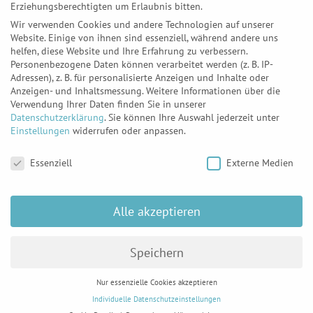
Erziehungsberechtigten um Erlaubnis bitten.
Wir verwenden Cookies und andere Technologien auf unserer
Website. Einige von ihnen sind essenziell, während andere uns
Ihr Name
*
Formular überspringen
helfen, diese Website und Ihre Erfahrung zu verbessern.
Personenbezogene Daten können verarbeitet werden (z. B. IP-
Adressen), z. B. für personalisierte Anzeigen und Inhalte oder
Anzeigen- und Inhaltsmessung.
Weitere Informationen über die
Verwendung Ihrer Daten finden Sie in unserer
Datenschutzerklärung
.
Sie können Ihre Auswahl jederzeit unter
Firma
Einstellungen
widerrufen oder anpassen.
Datenschutzeinstellungen
Essenziell
Externe Medien
E-Mail
*
Alle akzeptieren
Speichern
Nur essenzielle Cookies akzeptieren
Telefon
Individuelle Datenschutzeinstellungen