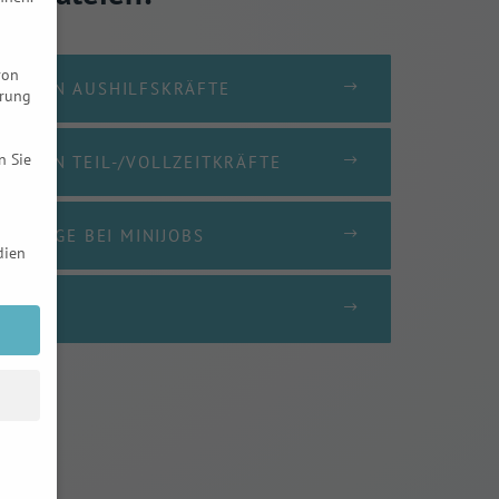
von
EBOGEN AUSHILFSKRÄFTE
hrung
n Sie
BOGEN TEIL-/VOLLZEITKRÄFTE
EITRÄGE BEI MINIJOBS
dien
G