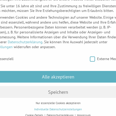
Sie unter 16 Jahre alt sind und Ihre Zustimmung zu freiwilligen Diensten
 möchten, müssen Sie Ihre Erziehungsberechtigten um Erlaubnis bitten.
erwenden Cookies und andere Technologien auf unserer Website. Einige 
PERSONALFRAG
 sind essenziell, während andere uns helfen, diese Website und Ihre Erfa
rbessern.
Personenbezogene Daten können verarbeitet werden (z. B. IP-
sen), z. B. für personalisierte Anzeigen und Inhalte oder Anzeigen- und
tsmessung.
Weitere Informationen über die Verwendung Ihrer Daten finde
PERSONALFRAGE
serer
Datenschutzerklärung
.
Sie können Ihre Auswahl jederzeit unter
ellungen
widerrufen oder anpassen.
BEFREIUNG RV-B
schutzeinstellungen
ssenziell
Externe Me
SOFORTMELDUN
Alle akzeptieren
Speichern
Nur essenzielle Cookies akzeptieren
Individuelle Datenschutzeinstellungen
Cookie-Details
Datenschutzerklärung
Impressum