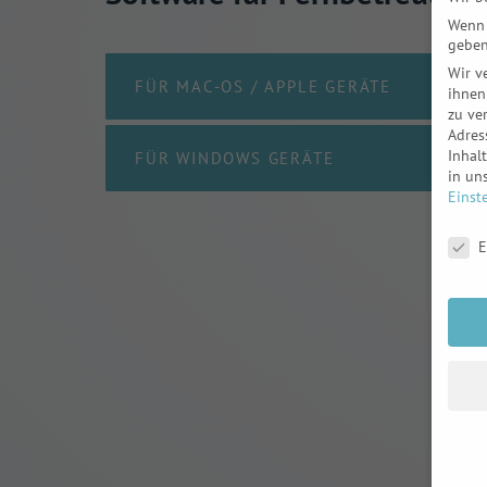
Wenn 
geben
Wir v
FÜR MAC-OS / APPLE GERÄTE
ihnen
zu ve
Adres
Inhal
FÜR WINDOWS GERÄTE
in un
Einst
Daten
E