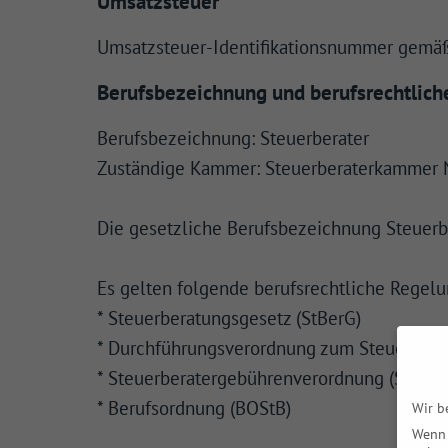
Umsatzsteuer
Umsatzsteuer-Identifikationsnummer gemä
Berufsbezeichnung und berufsrechtlic
Berufsbezeichnung: Steuerberater
Zuständige Kammer: Steuerberaterkammer Ni
Die gesetzliche Berufsbezeichnung Steuerb
Es gelten folgende berufsrechtliche Regel
* Steuerberatungsgesetz (StBerG)
* Durchführungsverordnung zum Steuerbera
* Steuerberatergebührenverordnung (StBGe
* Berufsordnung (BOStB)
Wir b
Wenn 