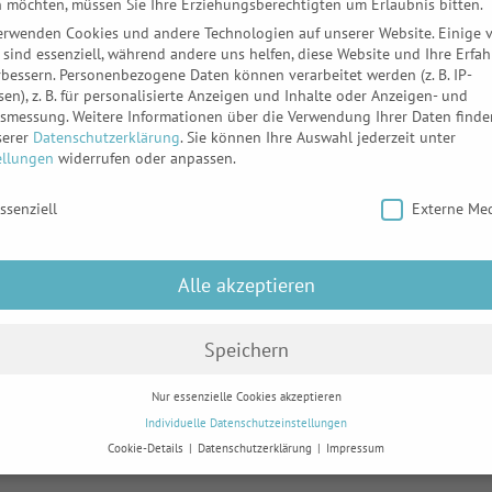
 möchten, müssen Sie Ihre Erziehungsberechtigten um Erlaubnis bitten.
 zuständigen Steuerberaterkammer Niedersachsen einge
erwenden Cookies und andere Technologien auf unserer Website. Einige 
r (www.bstbk.de). Eine Haftpflichtversicherung besteh
 sind essenziell, während andere uns helfen, diese Website und Ihre Erfa
rbessern.
Personenbezogene Daten können verarbeitet werden (z. B. IP-
sen), z. B. für personalisierte Anzeigen und Inhalte oder Anzeigen- und
tsmessung.
Weitere Informationen über die Verwendung Ihrer Daten finde
serer
Datenschutzerklärung
.
Sie können Ihre Auswahl jederzeit unter
ellungen
widerrufen oder anpassen.
 Streitbeilegungsverfahren vor einer Verbraucherschlicht
schutzeinstellungen
ssenziell
Externe Me
Alle akzeptieren
.1 TMG für eigene Inhalte auf diesen Seiten nach den a
er jedoch nicht verpflichtet, übermittelte oder gespeic
Speichern
ine rechtswidrige Tätigkeit hinweisen. Verpflichtungen 
etzen bleiben hiervon unberührt. Eine diesbezügliche 
Nur essenzielle Cookies akzeptieren
zung möglich. Bei Bekanntwerden von entsprechenden Re
Individuelle Datenschutzeinstellungen
Cookie-Details
Datenschutzerklärung
Impressum
Datenschutzeinstellungen