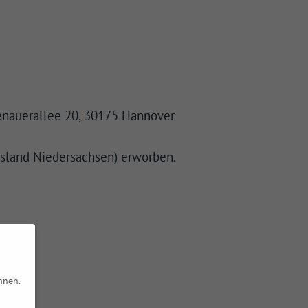
enauerallee 20, 30175 Hannover
esland Niedersachsen) erworben.
nnen.