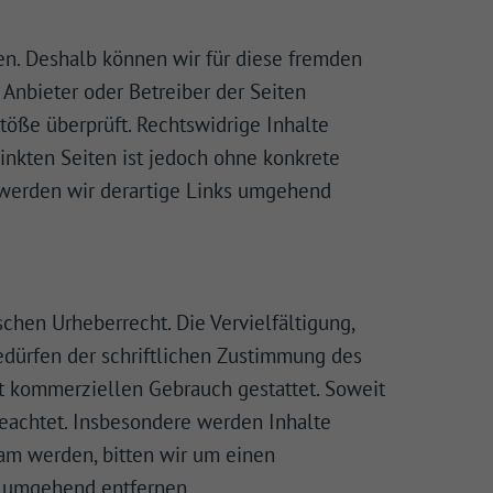
ben. Deshalb können wir für diese fremden
 Anbieter oder Betreiber der Seiten
von
hrung
töße überprüft. Rechtswidrige Inhalte
inkten Seiten ist jedoch ohne konkrete
n Sie
 werden wir derartige Links umgehend
zeigen
 Cookies
eptieren
chen Urheberrecht. Die Vervielfältigung,
edürfen der schriftlichen Zustimmung des
cht kommerziellen Gebrauch gestattet. Soweit
ktion
 beachtet. Insbesondere werden Inhalte
sam werden, bitten wir um einen
e umgehend entfernen.
Externe Medien