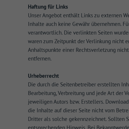
Haftung für Links
Wenn 
Unser Angebot enthält Links zu externen Web
geben
Inhalte auch keine Gewähr übernehmen. Für d
Wir v
ihnen
verantwortlich. Die verlinkten Seiten wurd
zu ve
Adres
waren zum Zeitpunkt der Verlinkung nicht er
Inhal
Anhaltspunkte einer Rechtsverletzung nich
in un
Hier 
entfernen.
Einwi
lasse
Urheberrecht
Al
Die durch die Seitenbetreiber erstellten In
Daten
Bearbeitung, Verbreitung und jede Art der 
Ess
jeweiligen Autors bzw. Erstellers. Download
Essen
die Inhalte auf dieser Seite nicht vom Betr
der W
Dritter als solche gekennzeichnet. Sollten
entsprechenden Hinweis. Bei Bekanntwerde