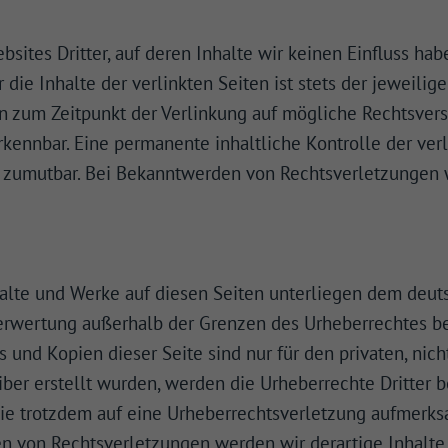
Sie unter 16 Jahre alt sind und Ihre Zustimmung zu freiwilligen Diensten
sites Dritter, auf deren Inhalte wir keinen Einfluss ha
 möchten, müssen Sie Ihre Erziehungsberechtigten um Erlaubnis bitten.
ie Inhalte der verlinkten Seiten ist stets der jeweilige
erwenden Cookies und andere Technologien auf unserer Website. Einige 
 sind essenziell, während andere uns helfen, diese Website und Ihre Erfa
en zum Zeitpunkt der Verlinkung auf mögliche Rechtsvers
rbessern.
Personenbezogene Daten können verarbeitet werden (z. B. IP-
sen), z. B. für personalisierte Anzeigen und Inhalte oder Anzeigen- und
kennbar. Eine permanente inhaltliche Kontrolle der verl
tsmessung.
Weitere Informationen über die Verwendung Ihrer Daten finde
t zumutbar. Bei Bekanntwerden von Rechtsverletzungen
serer
Datenschutzerklärung
.
finden Sie eine Übersicht über alle verwendeten Cookies. Sie können Ihre
lligung zu ganzen Kategorien geben oder sich weitere Informationen an
n und so nur bestimmte Cookies auswählen.
Zurück
Nur essenzielle
le akzeptieren
Speichern
akz
halte und Werke auf diesen Seiten unterliegen dem deuts
schutzeinstellungen
Verwertung außerhalb der Grenzen des Urheberrechtes b
enziell (1)
s und Kopien dieser Seite sind nur für den privaten, ni
zielle Cookies ermöglichen grundlegende Funktionen und sind für die einwandfreie Fun
eiber erstellt wurden, werden die Urheberrechte Dritter
ebsite erforderlich.
Cookie-Informationen anzeigen
 Sie trotzdem auf eine Urheberrechtsverletzung aufmerk
n von Rechtsverletzungen werden wir derartige Inhalt