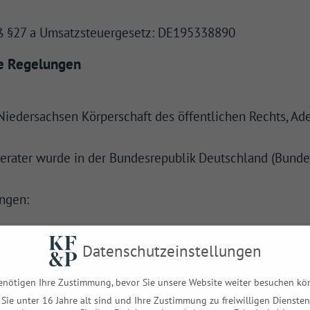
ß §27 a Umsatzsteuergesetz: DE195338890
he Regelungen
edersachsen Körperschaft des öffentlichen Rechts, Ad
erater wurde in der Bundesrepublik Deutschland (Bund
ungen:
tungsgesetz (DVStB)
Datenschutzeinstellungen
bV)
enötigen Ihre Zustimmung, bevor Sie unsere Website weiter besuchen kö
Sie unter 16 Jahre alt sind und Ihre Zustimmung zu freiwilligen Diensten